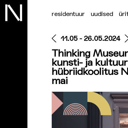
residentuur
uudised
üri
11.05 - 26.05.2024
Thinking Museum
kunsti- ja kultu
hübriidkoolitus N
mai