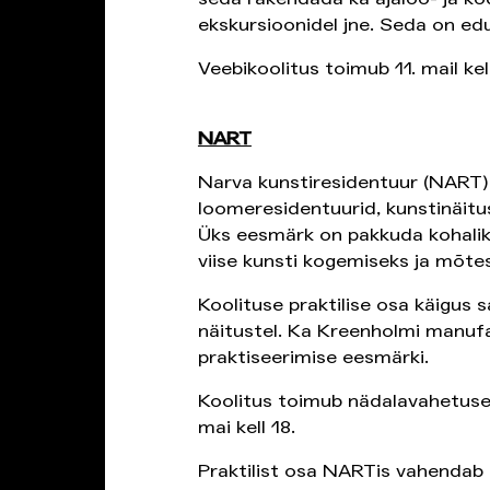
ekskursioonidel jne. Seda on ed
Veebikoolitus toimub 11. mail kel
NART
Narva kunstiresidentuur (NART)
loomeresidentuurid, kunstinäitu
Üks eesmärk on pakkuda kohalikel
viise kunsti kogemiseks ja mõte
Koolituse praktilise osa käigus
näitustel. Ka Kreenholmi manufa
praktiseerimise eesmärki.
Koolitus toimub nädalavahetusel,
mai kell 18.
Praktilist osa NARTis vahendab J