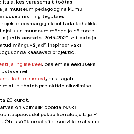
itaja, kes varasemalt töötas
na ja muuseumipedagoogina Kumu
namuuseumis ning tegutses
projekte eesmärgiga koolitada kohalikke
ajal luua muuseumimänge ja näituste
ja juhtis aastatel 2015-2020, oli laste ja
tud mänguväljad”. Inspireerivaks
 kogukonda kaasavad projektid.
esti ja inglise keel
, osalemise eelduseks
lustasemel.
tame kahte inimest
,
mis tagab
mist ja tõstab projektide elluviimise
ta 20 eurot.
Narvas on võimalik ööbida NARTi
oolituspäevadel pakub korraldaja L ja P
. Õhtusöök omal käel, soovi korral saab