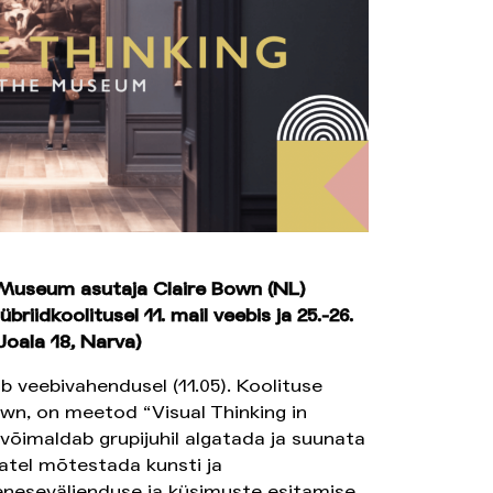
Museum asutaja Claire Bown (NL)
riidkoolitusel 11. mail veebis ja 25.-26.
Joala 18, Narva)
 veebivahendusel (11.05). Koolituse
own, on meetod “Visual Thinking in
imaldab grupijuhil algatada ja suunata
jatel mõtestada kunsti ja
eneseväljenduse ja küsimuste esitamise