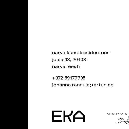
narva kunstiresidentuur
joala 18, 20103
narva, eesti
+372 59177795
johanna.rannula@artun.ee