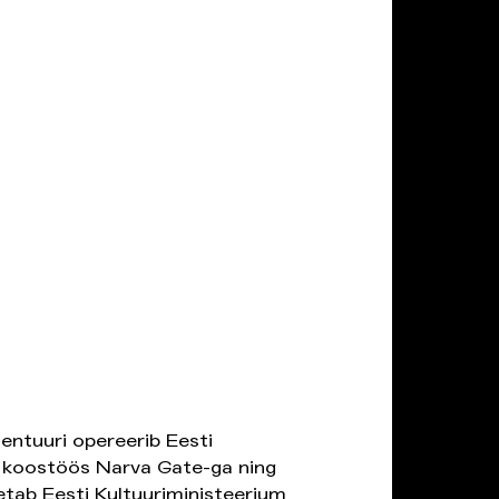
entuuri opereerib Eesti
koostöös Narva Gate-ga ning
etab Eesti Kultuuriministeerium