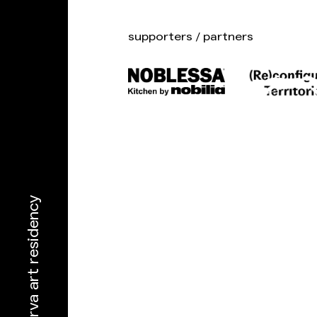
supporters / partners
narva art residency