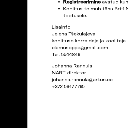
Registreerimine
avatud kuni
Koolitus toimub tänu Briti 
toetusele.
Lisainfo
Jelena Tšekulajeva
koolituse korraldaja ja koolitaja
elamusoppe@gmail.com
Tel. 5544849
Johanna Rannula
NART direktor
johanna.rannula@artun.ee
+372 59177795