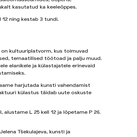
ukalt kasutatud ka keeleõppes.
l 12 ning kestab 3 tundi.
 on kultuuriplatvorm, kus toimuvad
sed, temaatilised töötoad ja palju muud.
e elanikele ja külastajatele erinevaid
stamiseks.
 saame harjutada kunsti vahendamist
ktuuri külastus täidab uute oskuste
 alustame L 25 kell 12 ja lõpetame P 26.
elena Tšekulajeva, kunsti ja