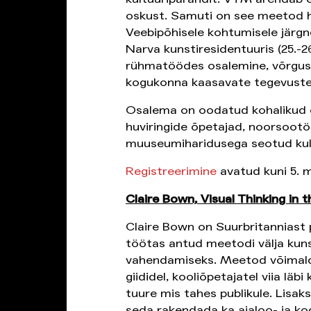
oskust. Samuti on see meetod h
Veebipõhisele kohtumisele järgn
Narva kunstiresidentuuris (25.-2
rühmatöödes osalemine, võrgust
kogukonna kaasavate tegevuste
Osalema on oodatud kohalikud e
huviringide õpetajad, noorsootöö
muuseumiharidusega seotud kultu
Registreerimine
avatud kuni 5. m
Claire Bown, Visual Thinking i
Claire Bown on Suurbritanniast 
töötas antud meetodi välja kuns
vahendamiseks. Meetod võimald
giididel, kooliõpetajatel viia lä
tuure mis tahes publikule. Lisa
seda rakendada ka ajaloo- ja k