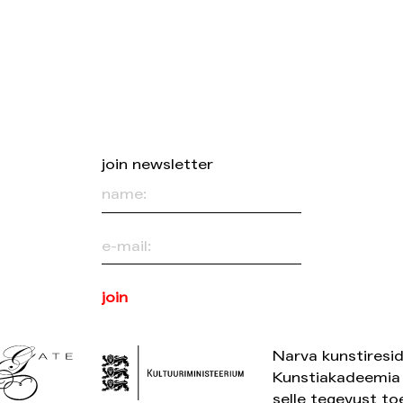
join newsletter
Narva kunstiresid
Kunstiakadeemia 
selle tegevust to