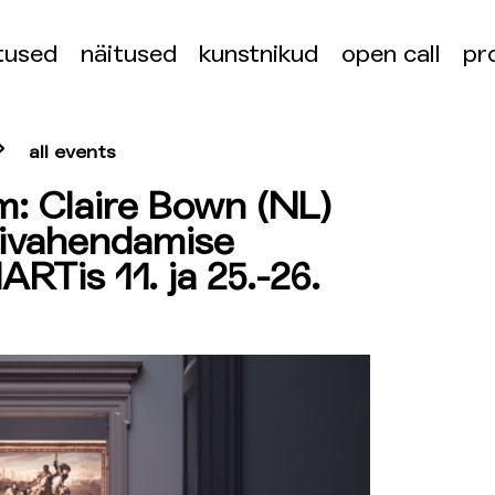
tused
näitused
kunstnikud
open call
pr
all events
: Claire Bown (NL)
urivahendamise
ARTis 11. ja 25.-26.