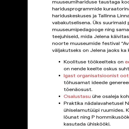
muuseumihariduse taustaga kool
haridusprogrammide kuraatori
hariduskeskuses ja Tallinna Lin
vabakutselisena. Üks suurimaid 
muuseumipedagooge ning samal 
teejuhiseid, mida Jelena käivitas 
noorte muuseumide festival “Ava
väljakutseks on Jelena jaoks ka
Koolituse töökeelteks on
e
on nende keelte oskus suht
Igast organisatsioonist oo
tõhusamat ideede genereeri
tõenäosust.
Osalustasu
ühe osaleja koh
Praktika nädalavahetusel 
ühiselamutüüpi ruumides. K
lõunat ning P hommikusööki
kasutada ühiskööki.