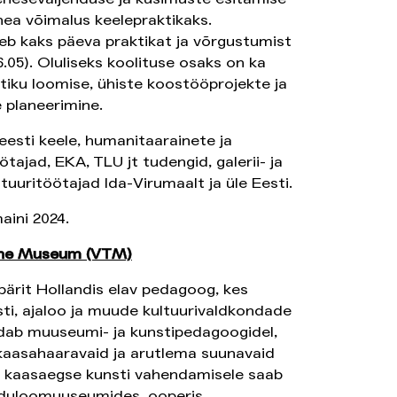
ea võimalus keelepraktikaks.
eb kaks päeva praktikat ja võrgustumist
6.05). Oluliseks koolituse osaks on ka
iku loomise, ühiste koostööprojekte ja
 planeerimine.
esti keele, humanitaarainete ja
tajad, EKA, TLU jt tudengid, galerii- ja
uritöötajad Ida-Virumaalt ja üle Eesti.
aini 2024.
n the Museum (VTM)
pärit Hollandis elav pedagoog, kes
ti, ajaloo ja muude kultuurivaldkondade
ab muuseumi- ja kunstipedagoogidel,
bi kaasahaaravaid ja arutlema suunavaid
ks kaasaegse kunsti vahendamisele saab
oduloomuuseumides, ooperis,