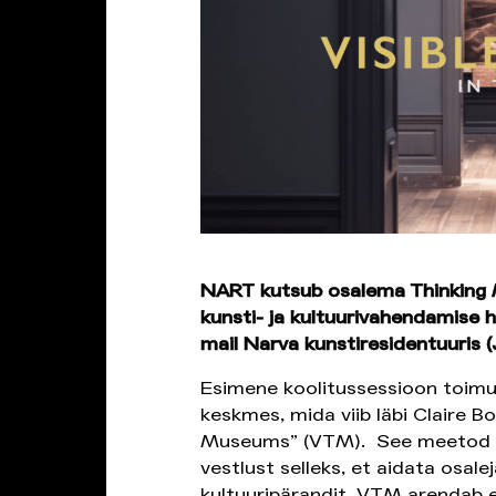
NART kutsub osalema Thinking 
kunsti- ja kultuurivahendamise hüb
mail Narva kunstiresidentuuris (
Esimene koolitussessioon toimub
keskmes, mida viib läbi Claire B
Museums” (VTM). See meetod võ
vestlust selleks, et aidata osale
kultuuripärandit. VTM arendab 