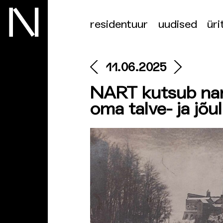
residentuur
uudised
üri
11.06.2025
NART kutsub nar
oma talve- ja jõu