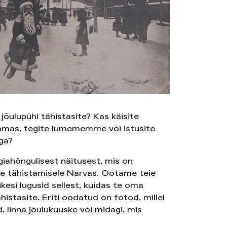
jõulupühi tähistasite? Kas käisite
tamas, tegite lumememme või istusite
ga?
iahõngulisest näitusest, mis on
de tähistamisele Narvas. Ootame teie
kesi lugusid sellest, kuidas te oma
histasite. Eriti oodatud on fotod, millel
, linna jõulukuuske või midagi, mis