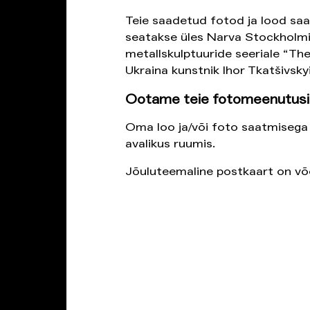
Teie saadetud fotod ja lood saa
seatakse üles Narva Stockholmi 
metallskulptuuride seeriale “The
Ukraina kunstnik Ihor Tkatšivskyi
Ootame teie fotomeenutusi 
Oma loo ja/või foto saatmisega
avalikus ruumis.
Jõuluteemaline postkaart on v