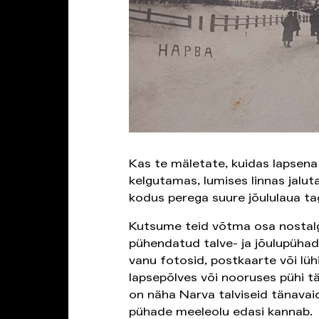
Kas te mäletate, kuidas lapsena 
kelgutamas, lumises linnas jalu
kodus perega suure jõululaua ta
Kutsume teid võtma osa nostalg
pühendatud talve- ja jõulupüha
vanu fotosid, postkaarte või lühi
lapsepõlves või nooruses pühi tä
on näha Narva talviseid tänavaid
pühade meeleolu edasi kannab.