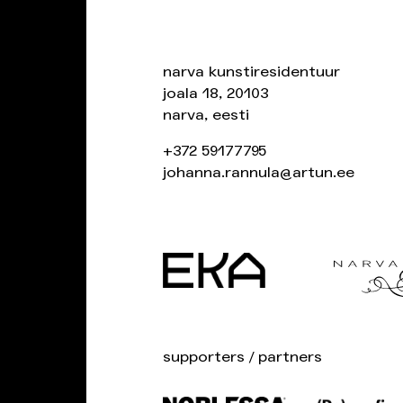
narva kunstiresidentuur
joala 18, 20103
narva, eesti
+372 59177795
johanna.rannula@artun.ee
supporters / partners