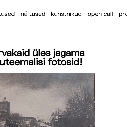
tused
näitused
kunstnikud
open call
pr
vakaid üles jagama
luteemalisi fotosid!