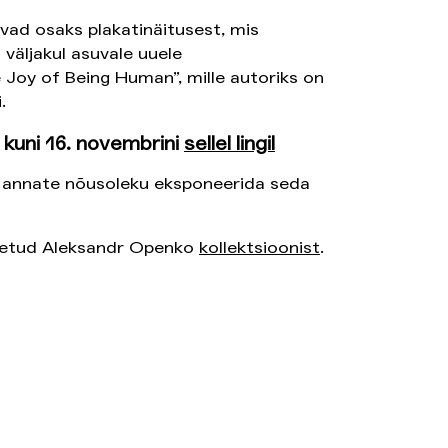
vad osaks plakatinäitusest, mis
väljakul asuvale uuele
 Joy of Being Human”, mille autoriks on
.
kuni 16. novembrini
sellel lingil
 annate nõusoleku eksponeerida seda
õetud Aleksandr Openko
kollektsioonist
.