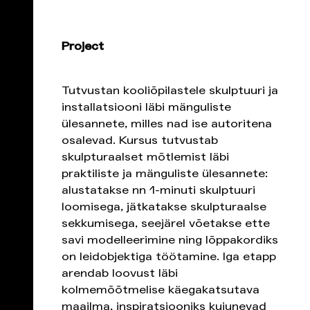
Project
Tutvustan kooliõpilastele skulptuuri ja
installatsiooni läbi mänguliste
ülesannete, milles nad ise autoritena
osalevad. Kursus tutvustab
skulpturaalset mõtlemist läbi
praktiliste ja mänguliste ülesannete:
alustatakse nn 1-minuti skulptuuri
loomisega, jätkatakse skulpturaalse
sekkumisega, seejärel võetakse ette
savi modelleerimine ning lõppakordiks
on leidobjektiga töötamine. Iga etapp
arendab loovust läbi
kolmemõõtmelise käegakatsutava
maailma, inspiratsiooniks kujunevad