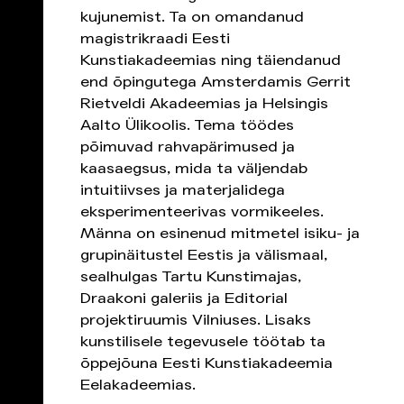
kujunemist. Ta on omandanud
magistrikraadi Eesti
Kunstiakadeemias ning täiendanud
end õpingutega Amsterdamis Gerrit
Rietveldi Akadeemias ja Helsingis
Aalto Ülikoolis. Tema töödes
põimuvad rahvapärimused ja
kaasaegsus, mida ta väljendab
intuitiivses ja materjalidega
eksperimenteerivas vormikeeles.
Männa on esinenud mitmetel isiku- ja
grupinäitustel Eestis ja välismaal,
sealhulgas Tartu Kunstimajas,
Draakoni galeriis ja Editorial
projektiruumis Vilniuses. Lisaks
kunstilisele tegevusele töötab ta
õppejõuna Eesti Kunstiakadeemia
Eelakadeemias.