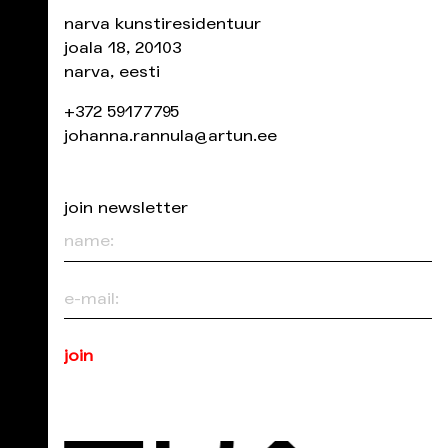
narva kunstiresidentuur
joala 18, 20103
narva, eesti
+372 59177795
johanna.rannula@artun.ee
join newsletter