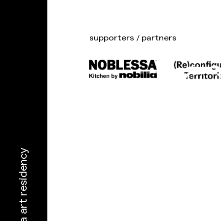
supporters / partners
narva art residency