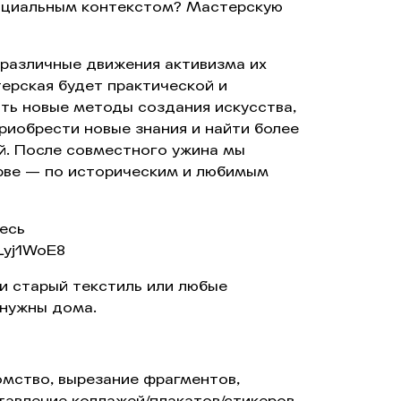
оциальным контекстом? Мастерскую
 различные движения активизма их
терская будет практической и
ть новые методы создания искусства,
приобрести новые знания и найти более
й. После совместного ужина мы
арве — по историческим и любимым
есь
JLyj1WoE8
и старый текстиль или любые
 нужны дома.
комство, вырезание фрагментов,
ставление коллажей/плакатов/стикеров.