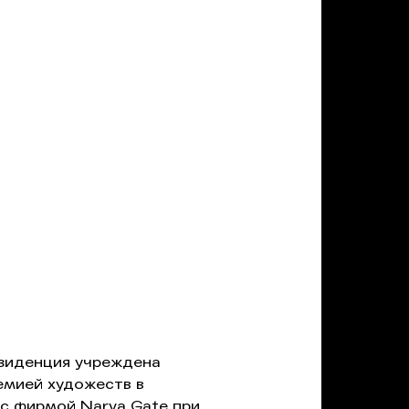
езиденция учреждена
емией художеств в
с фирмой Narva Gate при