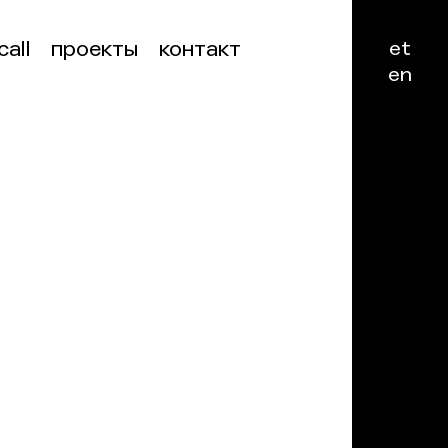
call
проекты
контакт
et
en