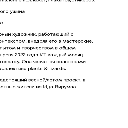
ного ужина
ве
рный художник, работающий с
нтекстом, внедряя его в мастерские,
опытом и творчеством в общем
преля 2022 года КТ каждый месяц
коллажу. Она является соавторами
 коллектива plants & lizards.
едстоящий весной/летом проект, в
естные жители из Ида-Вирумаа.