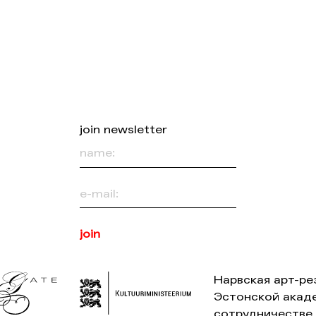
join newsletter
Нарвская aрт-p
Эстонской акад
сотрудничестве 