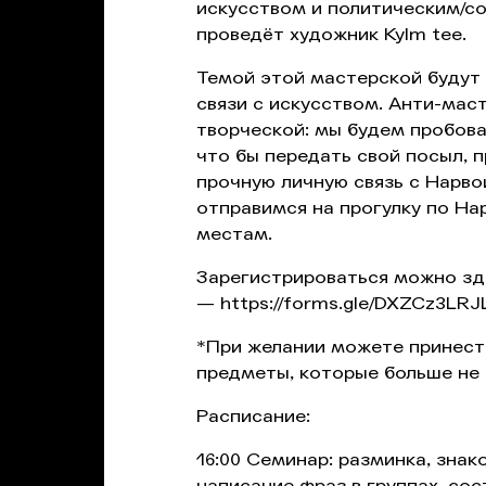
искусством и политическим/с
проведёт художник Kylm tee.
Темой этой мастерской будут
связи с искусством. Анти-мас
творческой: мы будем пробова
что бы передать свой посыл, 
прочную личную связь с Нарво
отправимся на прогулку по Н
местам.
Зарегистрироваться можно зд
—
https://forms.gle/DXZCz3LR
*При желании можете принест
предметы, которые больше не
Расписание:
16:00 Семинар: разминка, зна
написание фраз в группах, со